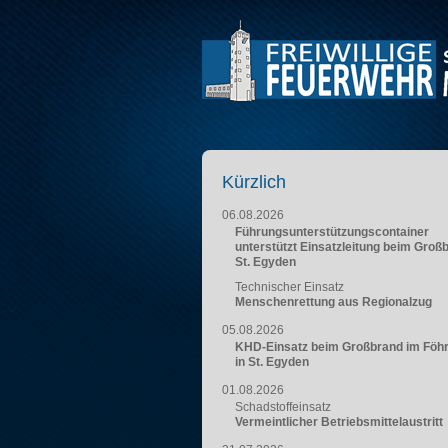
Kürzlich
06.08.2026
Führungsunterstützungscontainer
unterstützt Einsatzleitung beim Groß
St. Egyden
Technischer Einsatz
Menschenrettung aus Regionalzug
05.08.2026
KHD-Einsatz beim Großbrand im Föh
in St. Egyden
01.08.2026
Schadstoffeinsatz
Vermeintlicher Betriebsmittelaustritt