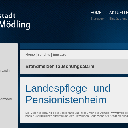
HOME
AKTUELL
Startseite
Einsätze und
Home
|
Berichte
|
Einsätze
Brandmelder Täuschungsalarm
brand in
Landespflege- und
Pensionistenheim
renwald
Die Veröffentlichung oder Vervielfältigung aller unter der Domain www.ffmoedli
nach ausdrücklicher Zustimmung der Freiwilligen Feuerwehr der Stadt Mödling 