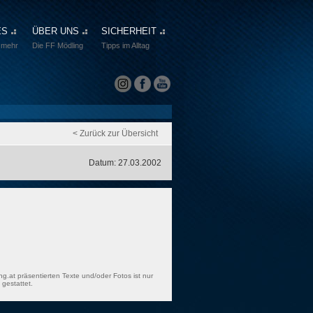
ES
ÜBER UNS
SICHERHEIT
 mehr
Die FF Mödling
Tipps im Alltag
< Zurück zur Übersicht
Datum: 27.03.2002
ng.at präsentierten Texte und/oder Fotos ist nur
gestattet.