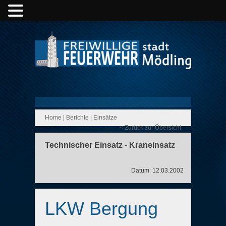
Home
|
Berichte
|
Einsätze
< Zurück zur Übersicht
Technischer Einsatz - Kraneinsatz
Datum: 12.03.2002
LKW Bergung