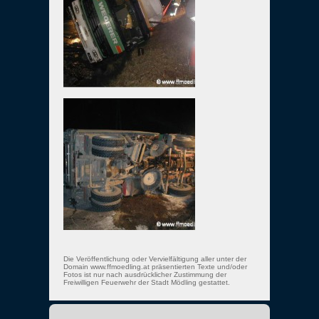
Die Veröffentlichung oder Vervielfältigung aller unter der
Domain www.ffmoedling.at präsentierten Texte und/oder
Fotos ist nur nach ausdrücklicher Zustimmung der
Freiwilligen Feuerwehr der Stadt Mödling gestattet.