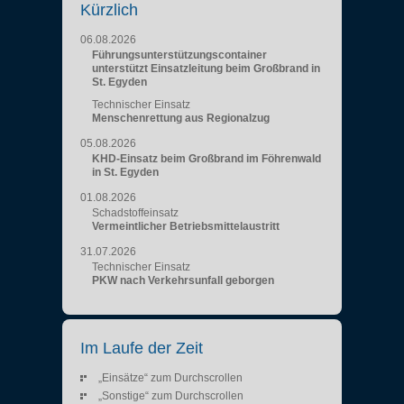
Kürzlich
06.08.2026
Führungsunterstützungscontainer
unterstützt Einsatzleitung beim Großbrand in
St. Egyden
Technischer Einsatz
Menschenrettung aus Regionalzug
05.08.2026
KHD-Einsatz beim Großbrand im Föhrenwald
in St. Egyden
01.08.2026
Schadstoffeinsatz
Vermeintlicher Betriebsmittelaustritt
31.07.2026
Technischer Einsatz
PKW nach Verkehrsunfall geborgen
Im Laufe der Zeit
„Einsätze“ zum Durchscrollen
„Sonstige“ zum Durchscrollen