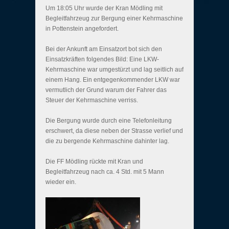
Um 18:05 Uhr wurde der Kran Mödling mit
Begleitfahrzeug zur Bergung einer Kehrmaschine
in Pottenstein angefordert.
Bei der Ankunft am Einsatzort bot sich den
Einsatzkräften folgendes Bild: Eine LKW-
Kehrmaschine war umgestürzt und lag seitlich auf
einem Hang. Ein entgegenkommender LKW war
vermutlich der Grund warum der Fahrer das
Steuer der Kehrmaschine verriss.
Die Bergung wurde durch eine Telefonleitung
erschwert, da diese neben der Strasse verlief und
die zu bergende Kehrmaschine dahinter lag.
Die FF Mödling rückte mit Kran und
Begleitfahrzeug nach ca. 4 Std. mit 5 Mann
wieder ein.