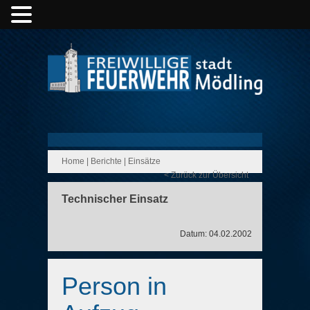
Home
|
Berichte
|
Einsätze
< Zurück zur Übersicht
Technischer Einsatz
Datum: 04.02.2002
Person in