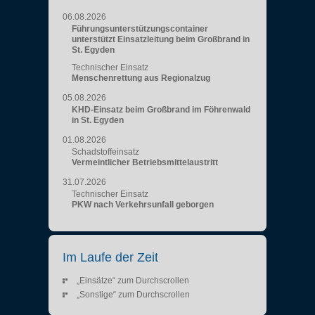
06.08.2026
Führungsunterstützungscontainer
unterstützt Einsatzleitung beim Großbrand in
St. Egyden
Technischer Einsatz
Menschenrettung aus Regionalzug
05.08.2026
KHD-Einsatz beim Großbrand im Föhrenwald
in St. Egyden
01.08.2026
Schadstoffeinsatz
Vermeintlicher Betriebsmittelaustritt
31.07.2026
Technischer Einsatz
PKW nach Verkehrsunfall geborgen
Im Laufe der Zeit
„Einsätze“ zum Durchscrollen
„Sonstige“ zum Durchscrollen