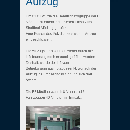
Aufzug
Um 02:01 wurde die Bereitschaftsgruppe der FF
Mödling zu einem technischen Einsatz ins
Stadtbad Mödling gerufen.
Eine Person des Putzdienstes war im Aufzug
eingeschlossen.
Die Aufzugstüren konnten weder durch die
Liftsteuerung noch manuell geöffnet werden.
Deshalb wurde der Lift vom
Betriebsraum aus notabgesenkt, wonach der
Aufzug ins Erdgeschoss fuhr und sich dort
öffnete.
Die FF Mödling war mit 8 Mann und 3
Fahrzeugen 40 Minuten im Einsatz.