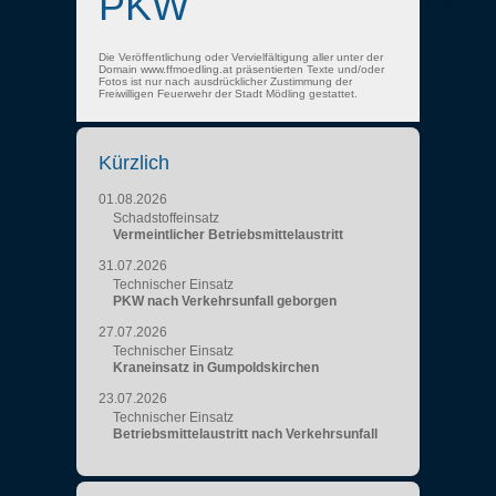
PKW
Die Veröffentlichung oder Vervielfältigung aller unter der
Domain www.ffmoedling.at präsentierten Texte und/oder
Fotos ist nur nach ausdrücklicher Zustimmung der
Freiwilligen Feuerwehr der Stadt Mödling gestattet.
Kürzlich
01.08.2026
Schadstoffeinsatz
Vermeintlicher Betriebsmittelaustritt
31.07.2026
Technischer Einsatz
PKW nach Verkehrsunfall geborgen
27.07.2026
Technischer Einsatz
Kraneinsatz in Gumpoldskirchen
23.07.2026
Technischer Einsatz
Betriebsmittelaustritt nach Verkehrsunfall