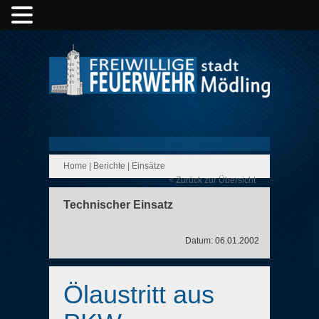
Home
|
Berichte
|
Einsätze
< Zurück zur Übersicht
Technischer Einsatz
Datum: 06.01.2002
Ölaustritt aus