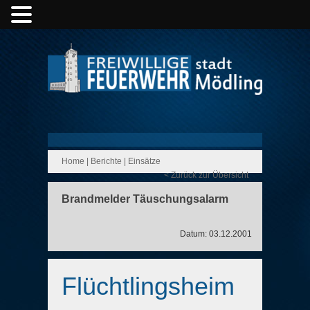
Home
|
Berichte
|
Einsätze
< Zurück zur Übersicht
Brandmelder Täuschungsalarm
Datum: 03.12.2001
Flüchtlingsheim