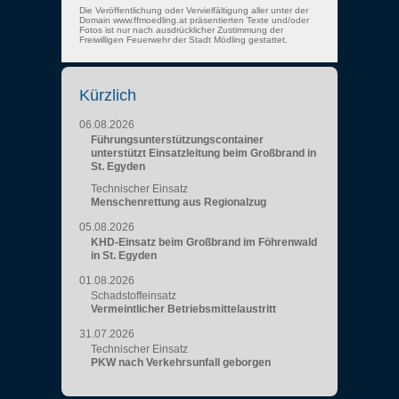
Die Veröffentlichung oder Vervielfältigung aller unter der
Domain www.ffmoedling.at präsentierten Texte und/oder
Fotos ist nur nach ausdrücklicher Zustimmung der
Freiwilligen Feuerwehr der Stadt Mödling gestattet.
Kürzlich
06.08.2026
Führungsunterstützungscontainer
unterstützt Einsatzleitung beim Großbrand in
St. Egyden
Technischer Einsatz
Menschenrettung aus Regionalzug
05.08.2026
KHD-Einsatz beim Großbrand im Föhrenwald
in St. Egyden
01.08.2026
Schadstoffeinsatz
Vermeintlicher Betriebsmittelaustritt
31.07.2026
Technischer Einsatz
PKW nach Verkehrsunfall geborgen