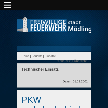
Home
|
Berichte
|
Einsätze
< Zurück zur Übersicht
Technischer Einsatz
Datum: 01.12.2001
PKW