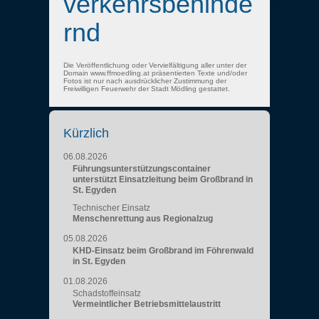
verkehrsbehinde
rnd
Die Veröffentlichung oder Vervielfältigung aller unter der
Domain www.ffmoedling.at präsentierten Texte und/oder
Fotos ist nur nach ausdrücklicher Zustimmung der
Freiwilligen Feuerwehr der Stadt Mödling gestattet.
Kürzlich
06.08.2026
Führungsunterstützungscontainer
unterstützt Einsatzleitung beim Großbrand in
St. Egyden
Technischer Einsatz
Menschenrettung aus Regionalzug
05.08.2026
KHD-Einsatz beim Großbrand im Föhrenwald
in St. Egyden
01.08.2026
Schadstoffeinsatz
Vermeintlicher Betriebsmittelaustritt