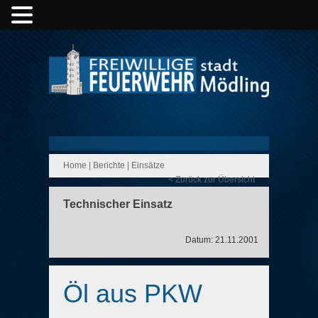
Home
|
Berichte
|
Einsätze
< Zurück zur Übersicht
Technischer Einsatz
Datum: 21.11.2001
Öl aus PKW