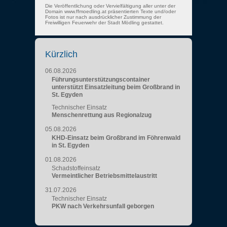
Die Veröffentlichung oder Vervielfältigung aller unter der
Domain www.ffmoedling.at präsentierten Texte und/oder
Fotos ist nur nach ausdrücklicher Zustimmung der
Freiwilligen Feuerwehr der Stadt Mödling gestattet.
Kürzlich
06.08.2026
Führungsunterstützungscontainer
unterstützt Einsatzleitung beim Großbrand in
St. Egyden
Technischer Einsatz
Menschenrettung aus Regionalzug
05.08.2026
KHD-Einsatz beim Großbrand im Föhrenwald
in St. Egyden
01.08.2026
Schadstoffeinsatz
Vermeintlicher Betriebsmittelaustritt
31.07.2026
Technischer Einsatz
PKW nach Verkehrsunfall geborgen