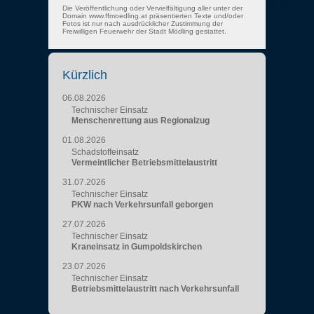
Die Veröffentlichung oder Vervielfältigung aller unter der
Domain www.ffmoedling.at präsentierten Texte und/oder
Fotos ist nur nach ausdrücklicher Zustimmung der
Freiwilligen Feuerwehr der Stadt Mödling gestattet.
Kürzlich
06.08.2026
Technischer Einsatz
Menschenrettung aus Regionalzug
01.08.2026
Schadstoffeinsatz
Vermeintlicher Betriebsmittelaustritt
31.07.2026
Technischer Einsatz
PKW nach Verkehrsunfall geborgen
27.07.2026
Technischer Einsatz
Kraneinsatz in Gumpoldskirchen
23.07.2026
Technischer Einsatz
Betriebsmittelaustritt nach Verkehrsunfall