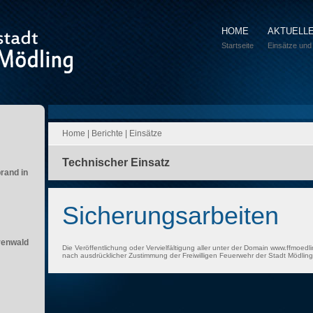
HOME
AKTUELL
Startseite
Einsätze und
Home
|
Berichte
|
Einsätze
Technischer Einsatz
brand in
Sicherungsarbeiten
renwald
Die Veröffentlichung oder Vervielfältigung aller unter der Domain www.ffmoedli
nach ausdrücklicher Zustimmung der Freiwilligen Feuerwehr der Stadt Mödling 