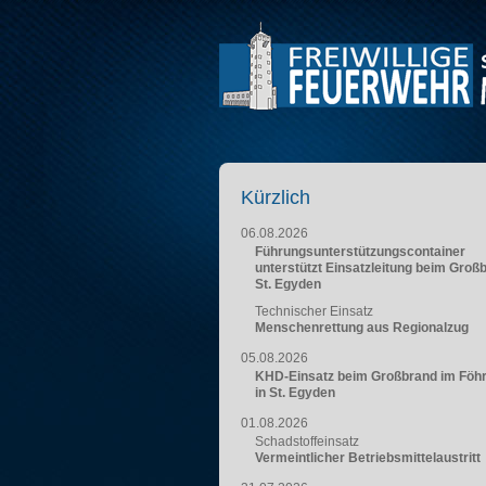
Kürzlich
06.08.2026
Führungsunterstützungscontainer
unterstützt Einsatzleitung beim Groß
St. Egyden
Technischer Einsatz
Menschenrettung aus Regionalzug
05.08.2026
KHD-Einsatz beim Großbrand im Föh
in St. Egyden
01.08.2026
Schadstoffeinsatz
Vermeintlicher Betriebsmittelaustritt