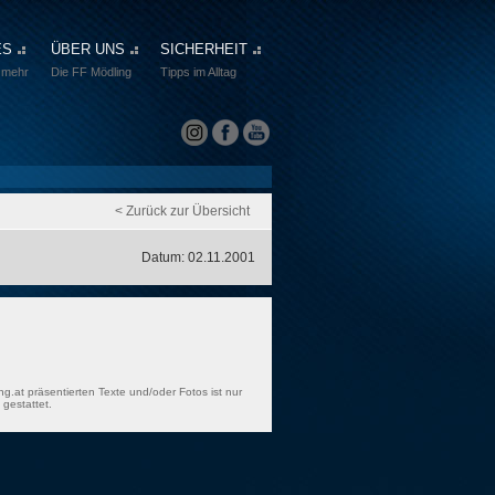
ES
ÜBER UNS
SICHERHEIT
 mehr
Die FF Mödling
Tipps im Alltag
< Zurück zur Übersicht
Datum: 02.11.2001
ng.at präsentierten Texte und/oder Fotos ist nur
gestattet.