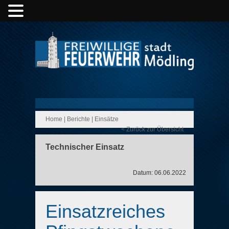
Home
|
Berichte
|
Einsätze
< Zurück zur Übersicht
Technischer Einsatz
Datum: 06.06.2022
Einsatzreiches