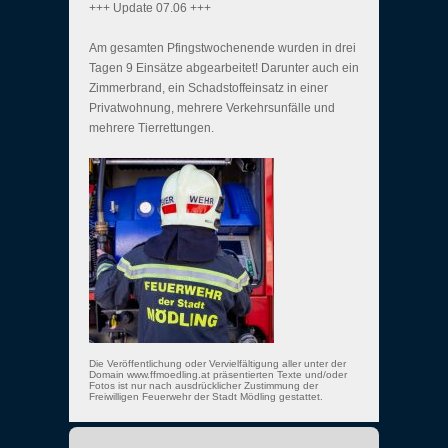
+++ Update 07.06 +++
Am gesamten Pfingstwochenende wurden in drei
Tagen 9 Einsätze abgearbeitet! Darunter auch ein
Zimmerbrand, ein Schadstoffeinsatz in einer
Privatwohnung, mehrere Verkehrsunfälle und
mehrere Tierrettungen.
Die Veröffentlichung oder Vervielfältigung aller unter der
Domain www.ffmoedling.at präsentierten Texte und/oder
Fotos ist nur nach ausdrücklicher Zustimmung der
Freiwilligen Feuerwehr der Stadt Mödling gestattet.