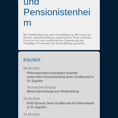
und
Pensionistenhei
m
Die Veröffentlichung oder Vervielfältigung aller unter der
Domain www.ffmoedling.at präsentierten Texte und/oder
Fotos ist nur nach ausdrücklicher Zustimmung der
Freiwilligen Feuerwehr der Stadt Mödling gestattet.
Kürzlich
06.08.2026
Führungsunterstützungscontainer
unterstützt Einsatzleitung beim Großbrand in
St. Egyden
Technischer Einsatz
Menschenrettung aus Regionalzug
05.08.2026
KHD-Einsatz beim Großbrand im Föhrenwald
in St. Egyden
01.08.2026