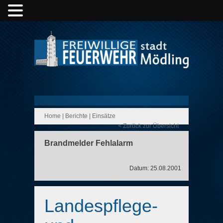
Home
|
Berichte
|
Einsätze
< Zurück zur Übersicht
Brandmelder Fehlalarm
Datum: 25.08.2001
Landespflege-