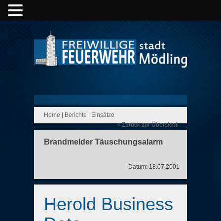
Home
|
Berichte
|
Einsätze
< Zurück zur Übersicht
Brandmelder Täuschungsalarm
Datum: 18.07.2001
Herold Business