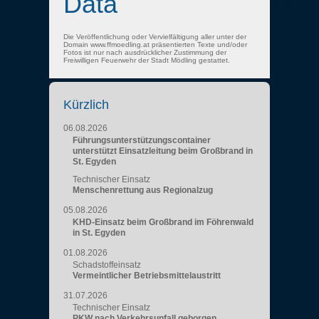
Data
Die Veröffentlichung oder Vervielfältigung aller unter der
Domain www.ffmoedling.at präsentierten Texte und/oder
Fotos ist nur nach ausdrücklicher Zustimmung der
Freiwilligen Feuerwehr der Stadt Mödling gestattet.
Kürzlich
06.08.2026
Führungsunterstützungscontainer
unterstützt Einsatzleitung beim Großbrand in
St. Egyden
Technischer Einsatz
Menschenrettung aus Regionalzug
05.08.2026
KHD-Einsatz beim Großbrand im Föhrenwald
in St. Egyden
01.08.2026
Schadstoffeinsatz
Vermeintlicher Betriebsmittelaustritt
31.07.2026
Technischer Einsatz
PKW nach Verkehrsunfall geborgen