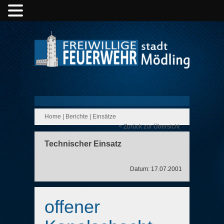
Home
|
Berichte
|
Einsätze
< Zurück zur Übersicht
Technischer Einsatz
Datum: 17.07.2001
offener