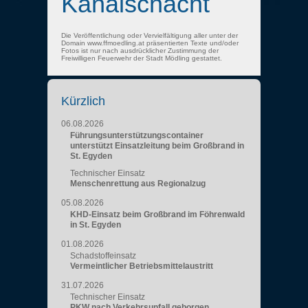
Kanalschacht
Die Veröffentlichung oder Vervielfältigung aller unter der
Domain www.ffmoedling.at präsentierten Texte und/oder
Fotos ist nur nach ausdrücklicher Zustimmung der
Freiwilligen Feuerwehr der Stadt Mödling gestattet.
Kürzlich
06.08.2026
Führungsunterstützungscontainer
unterstützt Einsatzleitung beim Großbrand in
St. Egyden
Technischer Einsatz
Menschenrettung aus Regionalzug
05.08.2026
KHD-Einsatz beim Großbrand im Föhrenwald
in St. Egyden
01.08.2026
Schadstoffeinsatz
Vermeintlicher Betriebsmittelaustritt
31.07.2026
Technischer Einsatz
PKW nach Verkehrsunfall geborgen