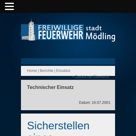
Home
|
Berichte
|
Einsätze
< Zurück zur Übersicht
Technischer Einsatz
Datum: 16.07.2001
Sicherstellen