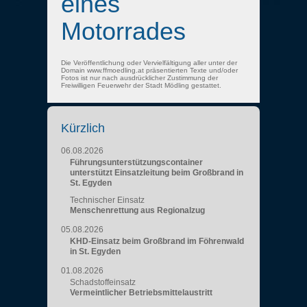
eines
Motorrades
Die Veröffentlichung oder Vervielfältigung aller unter der
Domain www.ffmoedling.at präsentierten Texte und/oder
Fotos ist nur nach ausdrücklicher Zustimmung der
Freiwilligen Feuerwehr der Stadt Mödling gestattet.
Kürzlich
06.08.2026
Führungsunterstützungscontainer
unterstützt Einsatzleitung beim Großbrand in
St. Egyden
Technischer Einsatz
Menschenrettung aus Regionalzug
05.08.2026
KHD-Einsatz beim Großbrand im Föhrenwald
in St. Egyden
01.08.2026
Schadstoffeinsatz
Vermeintlicher Betriebsmittelaustritt