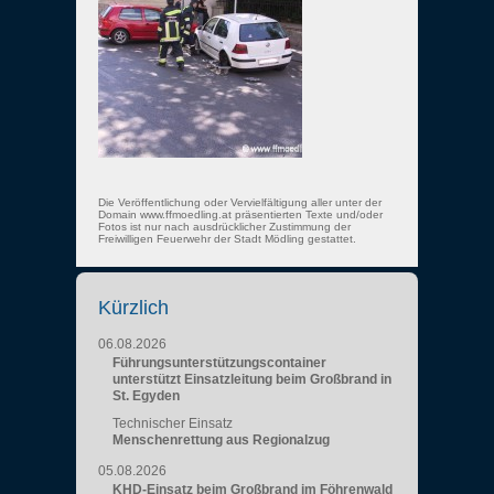
Die Veröffentlichung oder Vervielfältigung aller unter der
Domain www.ffmoedling.at präsentierten Texte und/oder
Fotos ist nur nach ausdrücklicher Zustimmung der
Freiwilligen Feuerwehr der Stadt Mödling gestattet.
Kürzlich
06.08.2026
Führungsunterstützungscontainer
unterstützt Einsatzleitung beim Großbrand in
St. Egyden
Technischer Einsatz
Menschenrettung aus Regionalzug
05.08.2026
KHD-Einsatz beim Großbrand im Föhrenwald