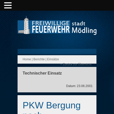
Home
|
Berichte
|
Einsätze
< Zurück zur Übersicht
Technischer Einsatz
Datum: 23.06.2001
PKW Bergung