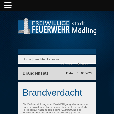
Home
|
Berichte
|
Einsätze
< Zurück zur Übersicht
Brandeinsatz
Datum: 16.01.2022
Brandverdacht
Die Veröffentlichung oder Vervielfältigung aller unter der
Domain www.ffmoedling.at präsentierten Texte und/oder
Fotos ist nur nach ausdrücklicher Zustimmung der
Freiwilligen Feuerwehr der Stadt Mödling gestattet.