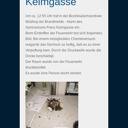
Keimgasse
Um ca. 12:55 Uhr traf in der Bezirksalarmzentrale
Mödling der Brandmelde - Alarm des
Gymnasiums Franz Keimgasse ein.
Beim Eintreffen der Feuerwehr bot sich folgendes
Bild: Bei einem missglückten Chemieversuch
reagierte das Gemisch so heftig, daß es zu einer
Verpuffung kam. Durch die Druckwelle wurde die
Decke beschädigt.
Der Raum wurde von der Feuerwehr
druckbelüftet.
Es wurde eine Person leicht verletzt.