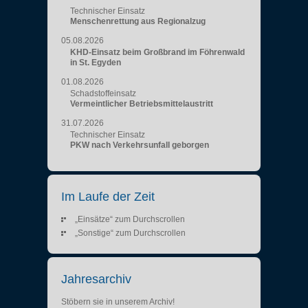
Technischer Einsatz
Menschenrettung aus Regionalzug
05.08.2026
KHD-Einsatz beim Großbrand im Föhrenwald
in St. Egyden
01.08.2026
Schadstoffeinsatz
Vermeintlicher Betriebsmittelaustritt
31.07.2026
Technischer Einsatz
PKW nach Verkehrsunfall geborgen
Im Laufe der Zeit
„Einsätze“ zum Durchscrollen
„Sonstige“ zum Durchscrollen
Jahresarchiv
Stöbern sie in unserem Archiv!