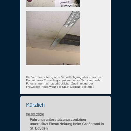
Die Veröffentlichung oder Vervielfältigung aller unter der
Domain www.ffmoedling.at präsentierten Texte und/oder
Fotos ist nur nach ausdrücklicher Zustimmung der
Freiwilligen Feuerwehr der Stadt Mödling gestattet.
Kürzlich
06.08.2026
Führungsunterstützungscontainer
unterstützt Einsatzleitung beim Großbrand in
St. Egyden