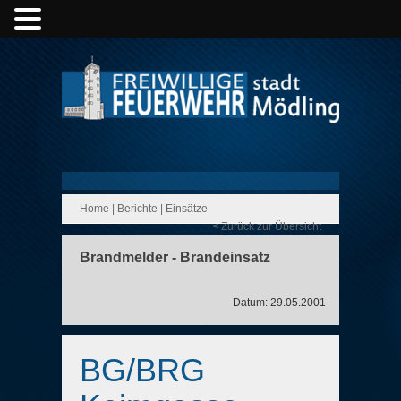
Home
|
Berichte
|
Einsätze
< Zurück zur Übersicht
Brandmelder - Brandeinsatz
Datum: 29.05.2001
BG/BRG