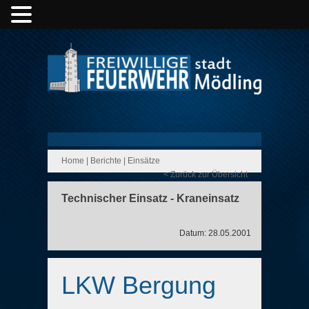
Home
|
Berichte
|
Einsätze
< Zurück zur Übersicht
Technischer Einsatz - Kraneinsatz
Datum: 28.05.2001
LKW Bergung