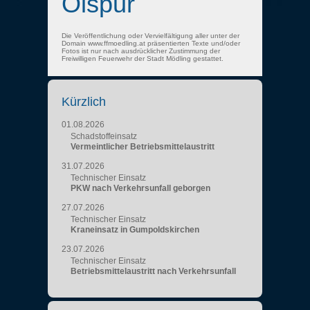
Ölspur
Die Veröffentlichung oder Vervielfältigung aller unter der
Domain www.ffmoedling.at präsentierten Texte und/oder
Fotos ist nur nach ausdrücklicher Zustimmung der
Freiwilligen Feuerwehr der Stadt Mödling gestattet.
Kürzlich
01.08.2026
Schadstoffeinsatz
Vermeintlicher Betriebsmittelaustritt
31.07.2026
Technischer Einsatz
PKW nach Verkehrsunfall geborgen
27.07.2026
Technischer Einsatz
Kraneinsatz in Gumpoldskirchen
23.07.2026
Technischer Einsatz
Betriebsmittelaustritt nach Verkehrsunfall