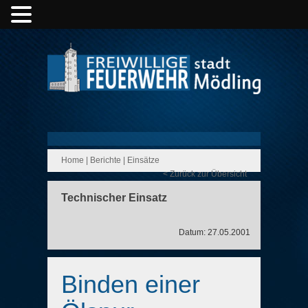
Home
|
Berichte
|
Einsätze
< Zurück zur Übersicht
Technischer Einsatz
Datum: 27.05.2001
Binden einer