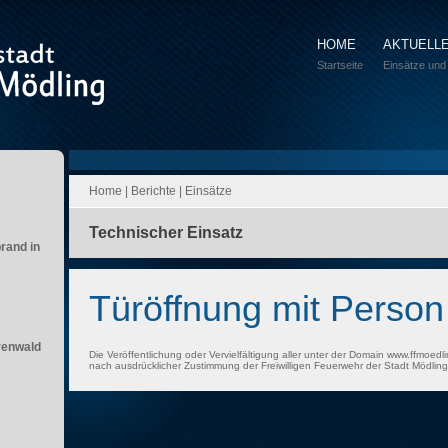
HOME
AKTUELL
Startseite
Einsätze und
Home
|
Berichte
|
Einsätze
Technischer Einsatz
brand in
Türöffnung mit Perso
renwald
Die Veröffentlichung oder Vervielfältigung aller unter der Domain www.ffmoedli
nach ausdrücklicher Zustimmung der Freiwilligen Feuerwehr der Stadt Mödling 