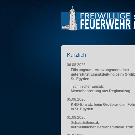
Kürzlich
06.08.2026
Führungsunterstützungscontainer
unterstützt Einsatzleitung beim Groß
St. Egyden
Technischer Einsatz
Menschenrettung aus Regionalzug
05.08.2026
KHD-Einsatz beim Großbrand im Föh
in St. Egyden
01.08.2026
Schadstoffeinsatz
Vermeintlicher Betriebsmittelaustritt