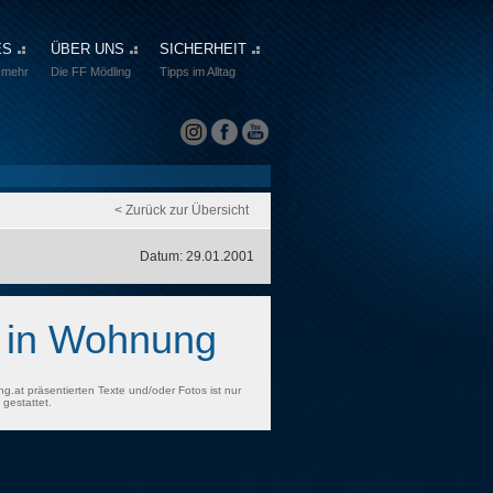
ES
ÜBER UNS
SICHERHEIT
 mehr
Die FF Mödling
Tipps im Alltag
< Zurück zur Übersicht
Datum: 29.01.2001
n in Wohnung
ng.at präsentierten Texte und/oder Fotos ist nur
gestattet.