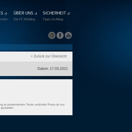
ES
ÜBER UNS
SICHERHEIT
 mehr
Die FF Mödling
Tipps im Alltag
< Zurück zur Übersicht
Datum: 17.03.2021
ng.at präsentierten Texte und/oder Fotos ist nur
gestattet.