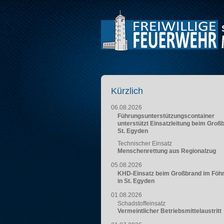
Kürzlich
06.08.2026
Führungsunterstützungscontainer
unterstützt Einsatzleitung beim Groß
St. Egyden
Technischer Einsatz
Menschenrettung aus Regionalzug
05.08.2026
KHD-Einsatz beim Großbrand im Föh
in St. Egyden
01.08.2026
Schadstoffeinsatz
Vermeintlicher Betriebsmittelaustritt