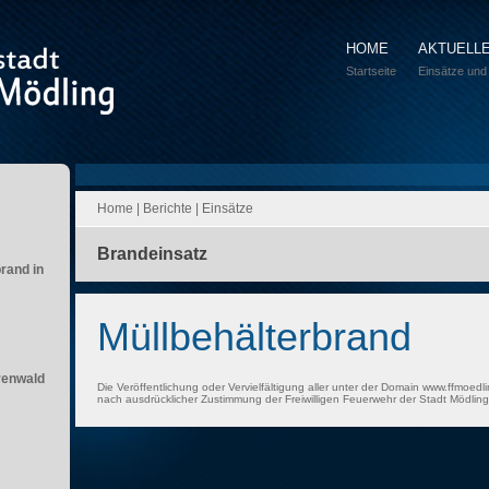
HOME
AKTUELL
Startseite
Einsätze und
Home
|
Berichte
|
Einsätze
Brandeinsatz
brand in
Müllbehälterbrand
renwald
Die Veröffentlichung oder Vervielfältigung aller unter der Domain www.ffmoedli
nach ausdrücklicher Zustimmung der Freiwilligen Feuerwehr der Stadt Mödling 