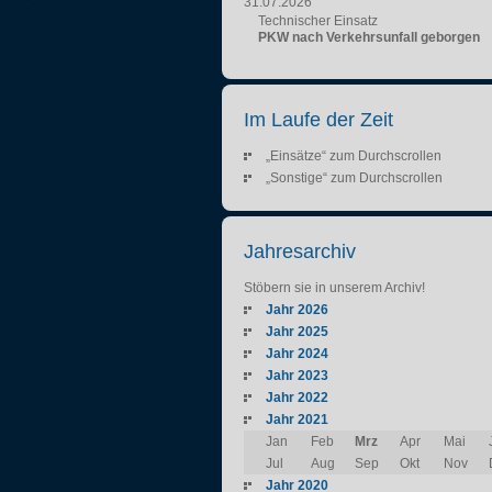
31.07.2026
Technischer Einsatz
PKW nach Verkehrsunfall geborgen
Im Laufe der Zeit
„Einsätze“ zum Durchscrollen
„Sonstige“ zum Durchscrollen
Jahresarchiv
Stöbern sie in unserem Archiv!
Jahr 2026
Jahr 2025
Jahr 2024
Jahr 2023
Jahr 2022
Jahr 2021
Jan
Feb
Mrz
Apr
Mai
Jul
Aug
Sep
Okt
Nov
Jahr 2020