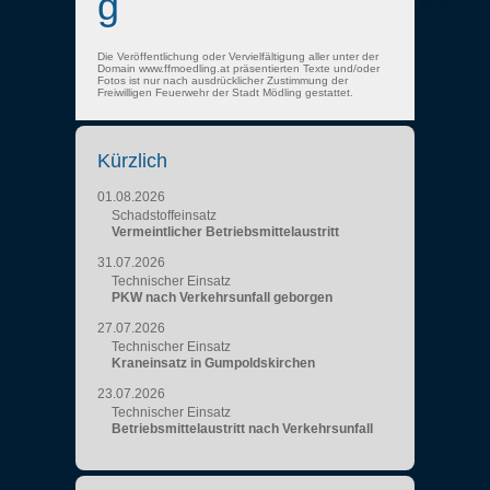
g
Die Veröffentlichung oder Vervielfältigung aller unter der
Domain www.ffmoedling.at präsentierten Texte und/oder
Fotos ist nur nach ausdrücklicher Zustimmung der
Freiwilligen Feuerwehr der Stadt Mödling gestattet.
Kürzlich
01.08.2026
Schadstoffeinsatz
Vermeintlicher Betriebsmittelaustritt
31.07.2026
Technischer Einsatz
PKW nach Verkehrsunfall geborgen
27.07.2026
Technischer Einsatz
Kraneinsatz in Gumpoldskirchen
23.07.2026
Technischer Einsatz
Betriebsmittelaustritt nach Verkehrsunfall