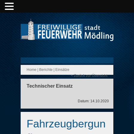
Home
|
Berichte
|
Einsätze
< Zurück zur Übersicht
Technischer Einsatz
Datum: 14.10.2020
Fahrzeugbergun