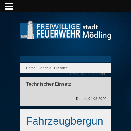
Home
|
Berichte
|
Einsätze
< Zurück zur Übersicht
Technischer Einsatz
Datum: 04.08.2020
Fahrzeugbergun