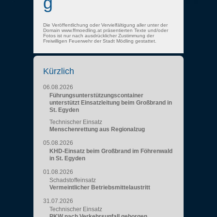
g
Die Veröffentlichung oder Vervielfältigung aller unter der
Domain www.ffmoedling.at präsentierten Texte und/oder
Fotos ist nur nach ausdrücklicher Zustimmung der
Freiwilligen Feuerwehr der Stadt Mödling gestattet.
Kürzlich
06.08.2026
Führungsunterstützungscontainer
unterstützt Einsatzleitung beim Großbrand in
St. Egyden
Technischer Einsatz
Menschenrettung aus Regionalzug
05.08.2026
KHD-Einsatz beim Großbrand im Föhrenwald
in St. Egyden
01.08.2026
Schadstoffeinsatz
Vermeintlicher Betriebsmittelaustritt
31.07.2026
Technischer Einsatz
PKW nach Verkehrsunfall geborgen