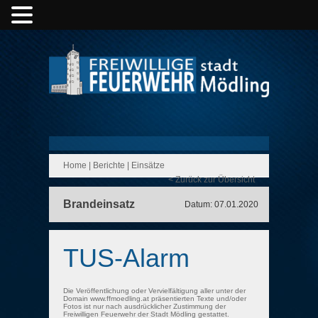
Home
|
Berichte
|
Einsätze
< Zurück zur Übersicht
Brandeinsatz
Datum: 07.01.2020
TUS-Alarm
Die Veröffentlichung oder Vervielfältigung aller unter der
Domain www.ffmoedling.at präsentierten Texte und/oder
Fotos ist nur nach ausdrücklicher Zustimmung der
Freiwilligen Feuerwehr der Stadt Mödling gestattet.