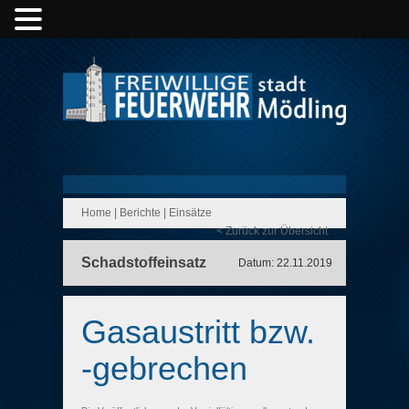
Home
|
Berichte
|
Einsätze
< Zurück zur Übersicht
Schadstoffeinsatz
Datum: 22.11.2019
Gasaustritt bzw.
-gebrechen