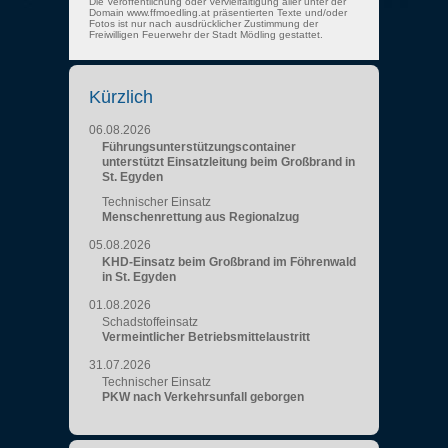
Die Veröffentlichung oder Vervielfältigung aller unter der
Domain www.ffmoedling.at präsentierten Texte und/oder
Fotos ist nur nach ausdrücklicher Zustimmung der
Freiwilligen Feuerwehr der Stadt Mödling gestattet.
Kürzlich
06.08.2026
Führungsunterstützungscontainer
unterstützt Einsatzleitung beim Großbrand in
St. Egyden
Technischer Einsatz
Menschenrettung aus Regionalzug
05.08.2026
KHD-Einsatz beim Großbrand im Föhrenwald
in St. Egyden
01.08.2026
Schadstoffeinsatz
Vermeintlicher Betriebsmittelaustritt
31.07.2026
Technischer Einsatz
PKW nach Verkehrsunfall geborgen