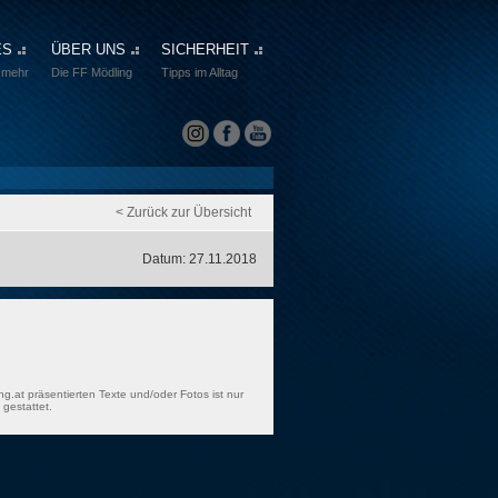
ES
ÜBER UNS
SICHERHEIT
 mehr
Die FF Mödling
Tipps im Alltag
< Zurück zur Übersicht
Datum: 27.11.2018
ng.at präsentierten Texte und/oder Fotos ist nur
gestattet.