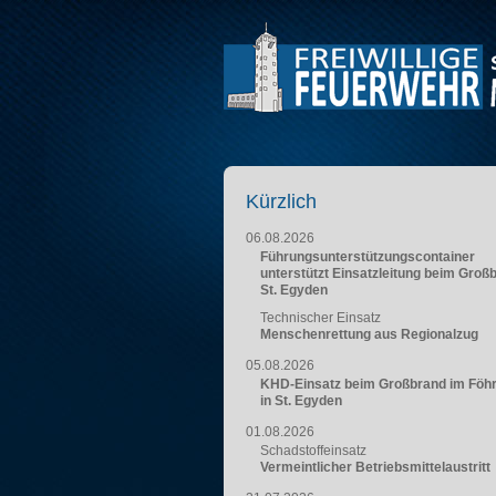
Kürzlich
06.08.2026
Führungsunterstützungscontainer
unterstützt Einsatzleitung beim Groß
St. Egyden
Technischer Einsatz
Menschenrettung aus Regionalzug
05.08.2026
KHD-Einsatz beim Großbrand im Föh
in St. Egyden
01.08.2026
Schadstoffeinsatz
Vermeintlicher Betriebsmittelaustritt