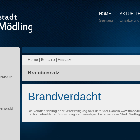
HOME
AKTUELL
Startseite
Einsätze und
Home
|
Berichte
|
Einsätze
Brandeinsatz
brand in
Brandverdacht
renwald
Die Veröffentlichung oder Vervielfältigung aller unter der Domain www.ffmoedli
nach ausdrücklicher Zustimmung der Freiwilligen Feuerwehr der Stadt Mödling 