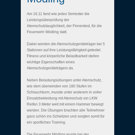
Am 16.11 fand wie jedes Semester die
Leistungsüberprüfung der
Atemschutztauglichkeit, der Finnentest, für die
Feuerwehr Mödling statt.
Dabei werden die Atemschutzgeräteträger bei 5
Stationen auf ihre Leistungsfähigkeit getestet.
Fitness und körperliche Belastbarkeit stellen
wichtige Eigenschaften eines
Atemschutzgeräteträgers da.
Neben Belastungsübungen unter Atemschutz,
wie dem überwinden von 180 Stufen im
Schlauchturm, musste unter anderem in voller
Einsatzbekleidung mit Atemschutz ein LKW
Reifen 3 Meter weit mit einem Hammer bewegt
werden. Die Übungen brachten alle Teilnehmer
ganz schön ins Schwitzen und sorgten somit für
ein sportliches Training.
Die Feuerwehr Mödling wurde bei der