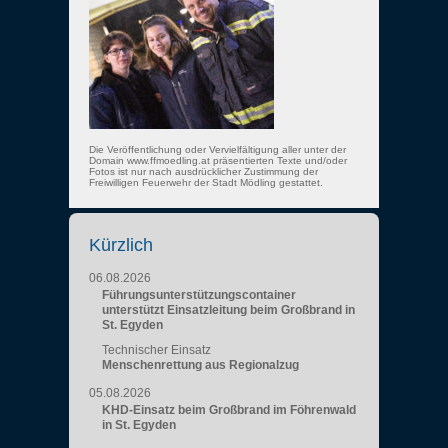
Die Veröffentlichung oder Vervielfältigung aller unter der
Domain www.ffmoedling.at präsentierten Texte und/oder
Fotos ist nur nach ausdrücklicher Zustimmung der
Freiwilligen Feuerwehr der Stadt Mödling gestattet.
Kürzlich
06.08.2026
Führungsunterstützungscontainer
unterstützt Einsatzleitung beim Großbrand in
St. Egyden
Technischer Einsatz
Menschenrettung aus Regionalzug
05.08.2026
KHD-Einsatz beim Großbrand im Föhrenwald
in St. Egyden