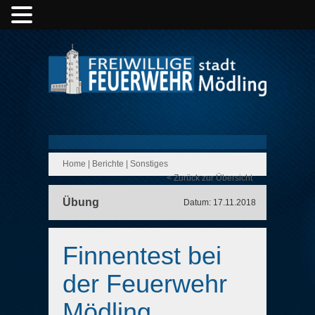
Home
|
Berichte
|
Sonstiges
< Zurück zur Übersicht
Übung
Datum: 17.11.2018
Finnentest bei
der Feuerwehr
Mödling