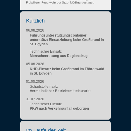
Freiwilligen Feuerwehr der Stadt Mödling gestattet.
Kürzlich
06.08.2026
Führungsunterstützungscontainer
unterstützt Einsatzleitung beim Großbrand in
St. Egyden
Technischer Einsatz
Menschenrettung aus Regionalzug
05.08.2026
KHD-Einsatz beim Großbrand im Föhrenwald
in St. Egyden
01.08.2026
Schadstoffeinsatz
Vermeintlicher Betriebsmittelaustritt
31.07.2026
Technischer Einsatz
PKW nach Verkehrsunfall geborgen
Im Laufe der Zeit