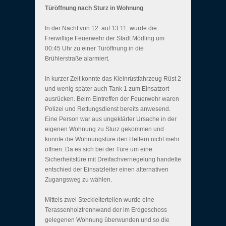
Türöffnung nach Sturz in Wohnung
In der Nacht von 12. auf 13.11. wurde die
Freiwillige Feuerwehr der Stadt Mödling um
00:45 Uhr zu einer Türöffnung in die
Brühlerstraße alarmiert.
In kurzer Zeit konnte das Kleinrüstfahrzeug Rüst 2
und wenig später auch Tank 1 zum Einsatzort
ausrücken. Beim Eintreffen der Feuerwehr waren
Polizei und Rettungsdienst bereits anwesend.
Eine Person war aus ungeklärter Ursache in der
eigenen Wohnung zu Sturz gekommen und
konnte die Wohnungstüre den Helfern nicht mehr
öffnen. Da es sich bei der Türe um eine
Sicherheitstüre mit Dreifachverriegelung handelte
entschied der Einsatzleiter einen alternativen
Zugangsweg zu wählen.
Mittels zwei Steckleiterteilen wurde eine
Terassenholztrennwand der im Erdgeschoss
gelegenen Wohnung überwunden und so die