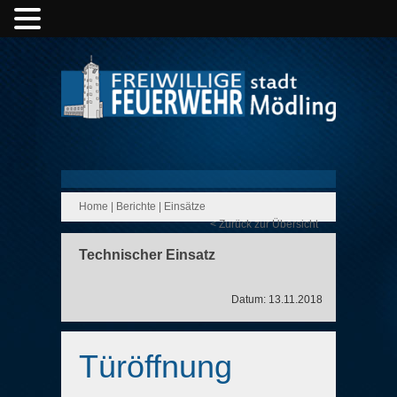
Home
|
Berichte
|
Einsätze
< Zurück zur Übersicht
Technischer Einsatz
Datum: 13.11.2018
Türöffnung