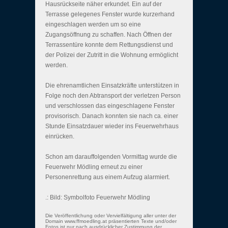
Hausrückseite näher erkundet. Ein auf der
Terrasse gelegenes Fenster wurde kurzerhand
eingeschlagen werden um so eine
Zugangsöffnung zu schaffen. Nach Öffnen der
Terrassentüre konnte dem Rettungsdienst und
der Polizei der Zutritt in die Wohnung ermöglicht
werden.
Die ehrenamtlichen Einsatzkräfte unterstützen in
Folge noch den Abtransport der verletzen Person
und verschlossen das eingeschlagene Fenster
provisorisch. Danach konnten sie nach ca. einer
Stunde Einsatzdauer wieder ins Feuerwehrhaus
einrücken.
Schon am darauffolgenden Vormittag wurde die
Feuerwehr Mödling erneut zu einer
Personenrettung aus einem Aufzug alarmiert.
.: Bild: Symbolfoto Feuerwehr Mödling
Die Veröffentlichung oder Vervielfältigung aller unter der
Domain www.ffmoedling.at präsentierten Texte und/oder
Fotos ist nur nach ausdrücklicher Zustimmung der