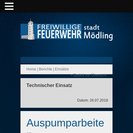
Home
|
Berichte
|
Einsätze
< Zurück zur Übersicht
Technischer Einsatz
Datum: 26.07.2018
Auspumparbeite