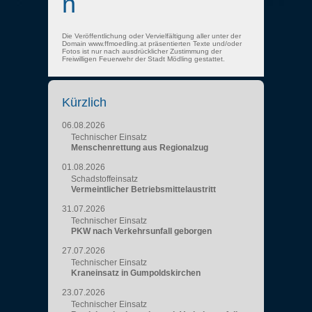
n
Die Veröffentlichung oder Vervielfältigung aller unter der
Domain www.ffmoedling.at präsentierten Texte und/oder
Fotos ist nur nach ausdrücklicher Zustimmung der
Freiwilligen Feuerwehr der Stadt Mödling gestattet.
Kürzlich
06.08.2026
Technischer Einsatz
Menschenrettung aus Regionalzug
01.08.2026
Schadstoffeinsatz
Vermeintlicher Betriebsmittelaustritt
31.07.2026
Technischer Einsatz
PKW nach Verkehrsunfall geborgen
27.07.2026
Technischer Einsatz
Kraneinsatz in Gumpoldskirchen
23.07.2026
Technischer Einsatz