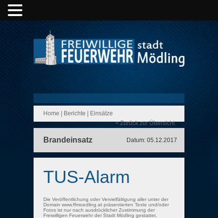
Home
|
Berichte
|
Einsätze
< Zurück zur Übersicht
Brandeinsatz
Datum: 05.12.2017
TUS-Alarm
Die Veröffentlichung oder Vervielfältigung aller unter der
Domain www.ffmoedling.at präsentierten Texte und/oder
Fotos ist nur nach ausdrücklicher Zustimmung der
Freiwilligen Feuerwehr der Stadt Mödling gestattet.