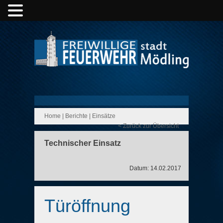
Home
|
Berichte
|
Einsätze
< Zurück zur Übersicht
Technischer Einsatz
Datum: 14.02.2017
Türöffnung