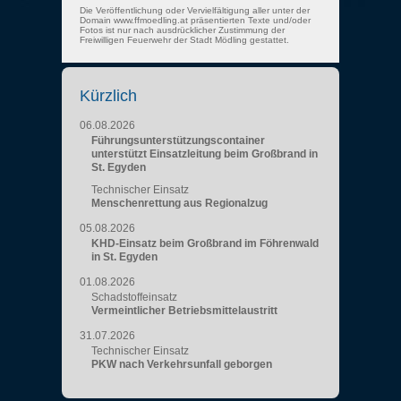
Die Veröffentlichung oder Vervielfältigung aller unter der
Domain www.ffmoedling.at präsentierten Texte und/oder
Fotos ist nur nach ausdrücklicher Zustimmung der
Freiwilligen Feuerwehr der Stadt Mödling gestattet.
Kürzlich
06.08.2026
Führungsunterstützungscontainer
unterstützt Einsatzleitung beim Großbrand in
St. Egyden
Technischer Einsatz
Menschenrettung aus Regionalzug
05.08.2026
KHD-Einsatz beim Großbrand im Föhrenwald
in St. Egyden
01.08.2026
Schadstoffeinsatz
Vermeintlicher Betriebsmittelaustritt
31.07.2026
Technischer Einsatz
PKW nach Verkehrsunfall geborgen