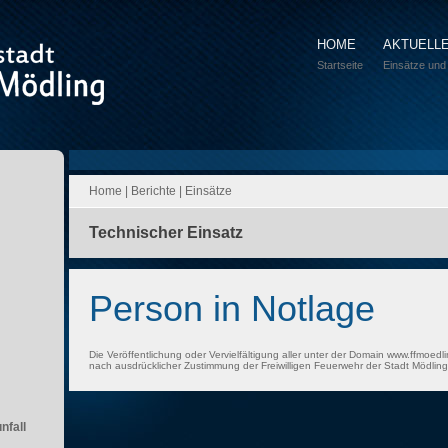
HOME
AKTUELL
Startseite
Einsätze und
Home
|
Berichte
|
Einsätze
Technischer Einsatz
Person in Notlage
Die Veröffentlichung oder Vervielfältigung aller unter der Domain www.ffmoedli
nach ausdrücklicher Zustimmung der Freiwilligen Feuerwehr der Stadt Mödling 
nfall