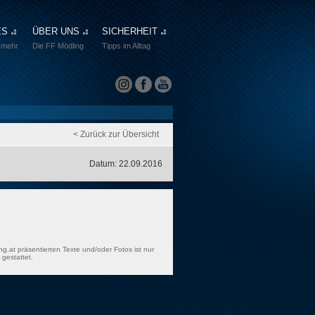
ES
ÜBER UNS
SICHERHEIT
 mehr
Die FF Mödling
Tipps im Alltag
< Zurück zur Übersicht
Datum: 22.09.2016
ng.at präsentierten Texte und/oder Fotos ist nur
gestattet.