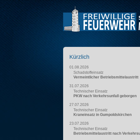
Kürzlich
01.08.2026
Schadstoffeinsatz
Vermeintlicher Betriebsmittelaustritt
31.07.2026
Technischer Einsatz
PKW nach Verkehrsunfall geborgen
27.07.2026
Technischer Einsatz
Kraneinsatz in Gumpoldskirchen
23.07.2026
Technischer Einsatz
Betriebsmittelaustritt nach Verkehrsu