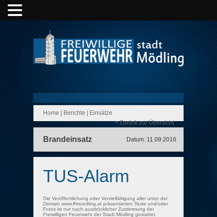
Home
|
Berichte
|
Einsätze
< Zurück zur Übersicht
Brandeinsatz
Datum: 11.09.2016
TUS-Alarm
Die Veröffentlichung oder Vervielfältigung aller unter der
Domain www.ffmoedling.at präsentierten Texte und/oder
Fotos ist nur nach ausdrücklicher Zustimmung der
Freiwilligen Feuerwehr der Stadt Mödling gestattet.