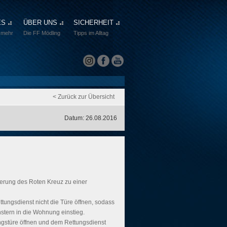
ES
ÜBER UNS
SICHERHEIT
 mehr
Die FF Mödling
Tipps im Alltag
< Zurück zur Übersicht
Datum: 26.08.2016
derung des Roten Kreuz zu einer
ungsdienst nicht die Türe öffnen, sodass
nstern in die Wohnung einstieg.
stüre öffnen und dem Rettungsdienst