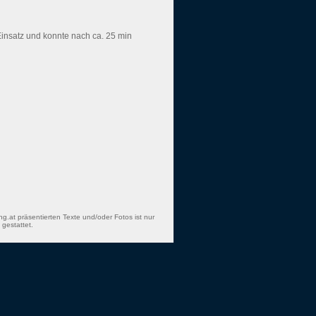
insatz und konnte nach ca. 25 min
ng.at präsentierten Texte und/oder Fotos ist nur
gestattet.