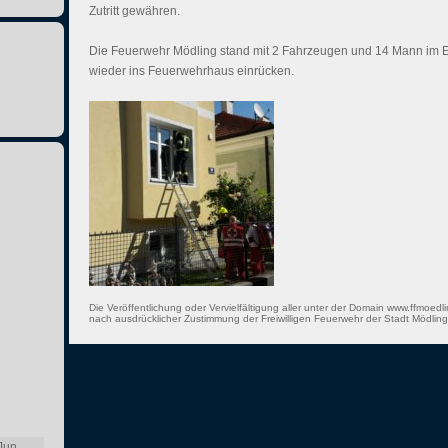
Zutritt gewähren.
Die Feuerwehr Mödling stand mit 2 Fahrzeugen und 14 Mann im E
wieder ins Feuerwehrhaus einrücken.
Die Veröffentlichung oder Vervielfältigung aller unter der Domain www.ffmoedli
nach ausdrücklicher Zustimmung der Freiwilligen Feuerwehr der Stadt Mödling 
Jun