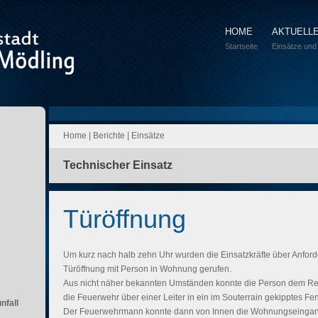
HOME
AKTUELL
Startseite
Einsätze und
Home
|
Berichte
|
Einsätze
Technischer Einsatz
Türöffnung
Um kurz nach halb zehn Uhr wurden die Einsatzkräfte über Anfor
Türöffnung mit Person in Wohnung gerufen.
Aus nicht näher bekannten Umständen konnte die Person dem Rett
die Feuerwehr über einer Leiter in ein im Souterrain gekipptes Fe
nfall
Der Feuerwehrmann konnte dann von Innen die Wohnungseingang