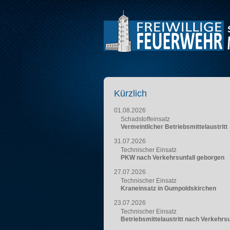
Kürzlich
01.08.2026
Schadstoffeinsatz
Vermeintlicher Betriebsmittelaustritt
31.07.2026
Technischer Einsatz
PKW nach Verkehrsunfall geborgen
27.07.2026
Technischer Einsatz
Kraneinsatz in Gumpoldskirchen
23.07.2026
Technischer Einsatz
Betriebsmittelaustritt nach Verkehrsu