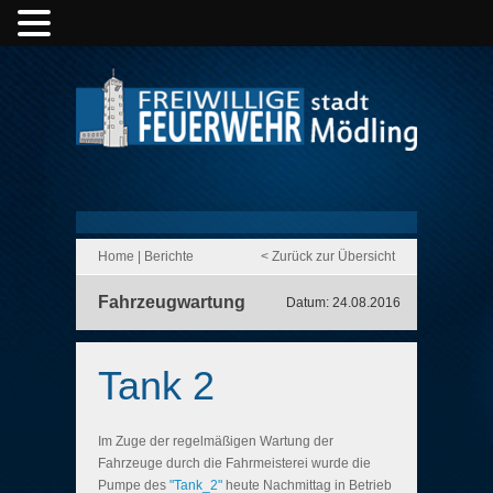
Home
|
Berichte
< Zurück zur Übersicht
Fahrzeugwartung
Datum: 24.08.2016
Tank 2
Im Zuge der regelmäßigen Wartung der
Fahrzeuge durch die Fahrmeisterei wurde die
Pumpe des
"Tank_2"
heute Nachmittag in Betrieb