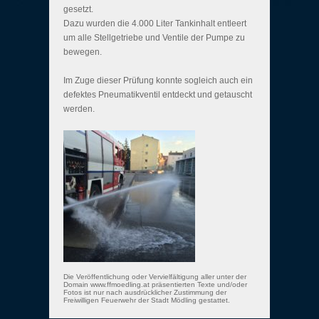
gesetzt.
Dazu wurden die 4.000 Liter Tankinhalt entleert
um alle Stellgetriebe und Ventile der Pumpe zu
bewegen.
Im Zuge dieser Prüfung konnte sogleich auch ein
defektes Pneumatikventil entdeckt und getauscht
werden.
Die Veröffentlichung oder Vervielfältigung aller unter der
Domain www.ffmoedling.at präsentierten Texte und/oder
Fotos ist nur nach ausdrücklicher Zustimmung der
Freiwilligen Feuerwehr der Stadt Mödling gestattet.