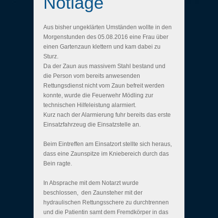
Notlage
Aus bisher ungeklärten Umständen wollte in den
Morgenstunden des 05.08.2016 eine Frau über
einen Gartenzaun klettern und kam dabei zu
Sturz.
Da der Zaun aus massivem Stahl bestand und
die Person vom bereits anwesenden
Rettungsdienst nicht vom Zaun befreit werden
konnte, wurde die Feuerwehr Mödling zur
technischen Hilfeleistung alarmiert.
Kurz nach der Alarmierung fuhr bereits das erste
Einsatzfahrzeug die Einsatzstelle an.
Beim Eintreffen am Einsatzort stellte sich heraus,
dass eine Zaunspitze im Kniebereich durch das
Bein ragte.
In Absprache mit dem Notarzt wurde
beschlossen, den Zaunsteher mit der
hydraulischen Rettungsschere zu durchtrennen
und die Patientin samt dem Fremdkörper in das