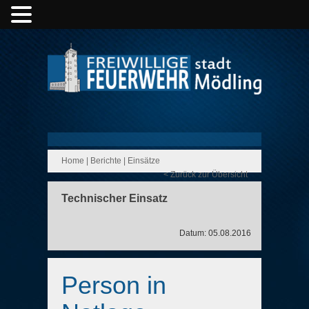
Home
|
Berichte
|
Einsätze
< Zurück zur Übersicht
Technischer Einsatz
Datum: 05.08.2016
Person in