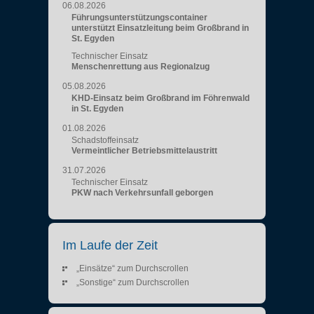
06.08.2026
Führungsunterstützungscontainer
unterstützt Einsatzleitung beim Großbrand in
St. Egyden
Technischer Einsatz
Menschenrettung aus Regionalzug
05.08.2026
KHD-Einsatz beim Großbrand im Föhrenwald
in St. Egyden
01.08.2026
Schadstoffeinsatz
Vermeintlicher Betriebsmittelaustritt
31.07.2026
Technischer Einsatz
PKW nach Verkehrsunfall geborgen
Im Laufe der Zeit
„Einsätze“ zum Durchscrollen
„Sonstige“ zum Durchscrollen