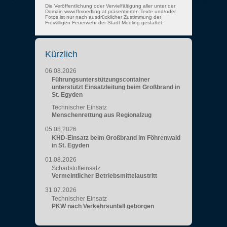
Die Veröffentlichung oder Vervielfältigung aller unter der
Domain www.ffmoedling.at präsentierten Texte und/oder
Fotos ist nur nach ausdrücklicher Zustimmung der
Freiwilligen Feuerwehr der Stadt Mödling gestattet.
Kürzlich
06.08.2026
Führungsunterstützungscontainer
unterstützt Einsatzleitung beim Großbrand in
St. Egyden
Technischer Einsatz
Menschenrettung aus Regionalzug
05.08.2026
KHD-Einsatz beim Großbrand im Föhrenwald
in St. Egyden
01.08.2026
Schadstoffeinsatz
Vermeintlicher Betriebsmittelaustritt
31.07.2026
Technischer Einsatz
PKW nach Verkehrsunfall geborgen