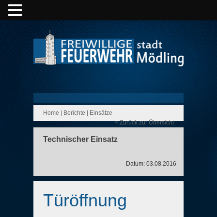
Home
|
Berichte
|
Einsätze
< Zurück zur Übersicht
Technischer Einsatz
Datum: 03.08.2016
Türöffnung