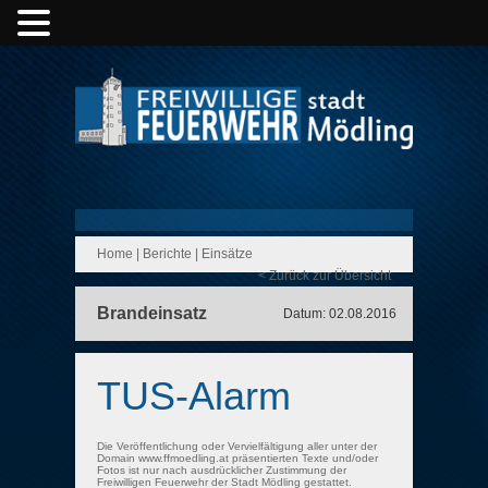
Home
|
Berichte
|
Einsätze
< Zurück zur Übersicht
Brandeinsatz
Datum: 02.08.2016
TUS-Alarm
Die Veröffentlichung oder Vervielfältigung aller unter der
Domain www.ffmoedling.at präsentierten Texte und/oder
Fotos ist nur nach ausdrücklicher Zustimmung der
Freiwilligen Feuerwehr der Stadt Mödling gestattet.