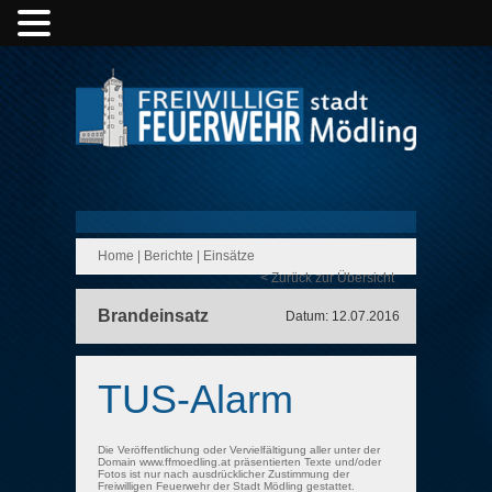
Home
|
Berichte
|
Einsätze
< Zurück zur Übersicht
Brandeinsatz
Datum: 12.07.2016
TUS-Alarm
Die Veröffentlichung oder Vervielfältigung aller unter der
Domain www.ffmoedling.at präsentierten Texte und/oder
Fotos ist nur nach ausdrücklicher Zustimmung der
Freiwilligen Feuerwehr der Stadt Mödling gestattet.