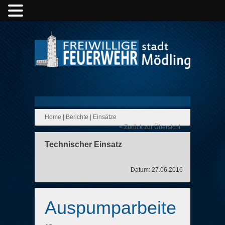
Home
|
Berichte
|
Einsätze
< Zurück zur Übersicht
Technischer Einsatz
Datum: 27.06.2016
Auspumparbeite