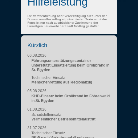
Hilfeleistung
Die Veröffentlichung oder Vervielfältigung aller unter der
Domain www.ffmoedling.at präsentierten Texte und/oder
Fotos ist nur nach ausdrücklicher Zustimmung der
Freiwilligen Feuerwehr der Stadt Mödling gestattet.
Kürzlich
06.08.2026
Führungsunterstützungscontainer
unterstützt Einsatzleitung beim Großbrand in
St. Egyden
Technischer Einsatz
Menschenrettung aus Regionalzug
05.08.2026
KHD-Einsatz beim Großbrand im Föhrenwald
in St. Egyden
01.08.2026
Schadstoffeinsatz
Vermeintlicher Betriebsmittelaustritt
31.07.2026
Technischer Einsatz
PKW nach Verkehrsunfall geborgen