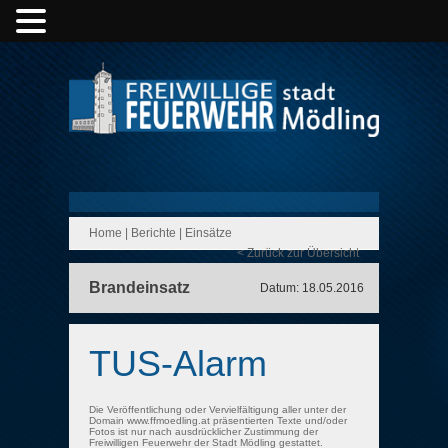
Home
|
Berichte
|
Einsätze
< Zurück zur Übersicht
Brandeinsatz
Datum: 18.05.2016
TUS-Alarm
Die Veröffentlichung oder Vervielfältigung aller unter der
Domain www.ffmoedling.at präsentierten Texte und/oder
Fotos ist nur nach ausdrücklicher Zustimmung der
Freiwilligen Feuerwehr der Stadt Mödling gestattet.