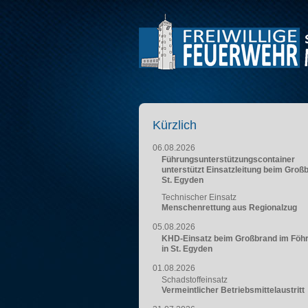
Kürzlich
06.08.2026
Führungsunterstützungscontainer
unterstützt Einsatzleitung beim Groß
St. Egyden
Technischer Einsatz
Menschenrettung aus Regionalzug
05.08.2026
KHD-Einsatz beim Großbrand im Föh
in St. Egyden
01.08.2026
Schadstoffeinsatz
Vermeintlicher Betriebsmittelaustritt