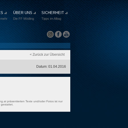
ES
ÜBER UNS
SICHERHEIT
 mehr
Die FF Mödling
Tipps im Alltag
< Zurück zur Übersicht
Datum: 01.04.2016
ng.at präsentierten Texte und/oder Fotos ist nur
gestattet.