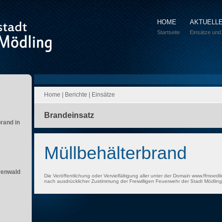
HOME
AKTUELL
Startseite
Einsätze und
Home
|
Berichte
|
Einsätze
Brandeinsatz
brand in
Müllbehälterbrand
renwald
Die Veröffentlichung oder Vervielfältigung aller unter der Domain www.ffmoedli
nach ausdrücklicher Zustimmung der Freiwilligen Feuerwehr der Stadt Mödling 