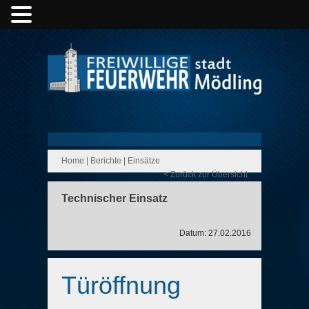
Home
|
Berichte
|
Einsätze
< Zurück zur Übersicht
Technischer Einsatz
Datum: 27.02.2016
Türöffnung