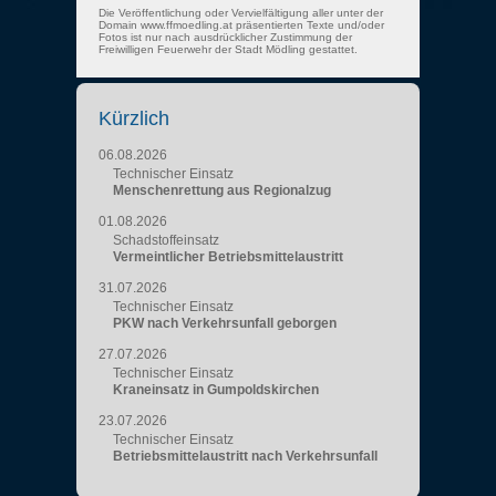
Die Veröffentlichung oder Vervielfältigung aller unter der
Domain www.ffmoedling.at präsentierten Texte und/oder
Fotos ist nur nach ausdrücklicher Zustimmung der
Freiwilligen Feuerwehr der Stadt Mödling gestattet.
Kürzlich
06.08.2026
Technischer Einsatz
Menschenrettung aus Regionalzug
01.08.2026
Schadstoffeinsatz
Vermeintlicher Betriebsmittelaustritt
31.07.2026
Technischer Einsatz
PKW nach Verkehrsunfall geborgen
27.07.2026
Technischer Einsatz
Kraneinsatz in Gumpoldskirchen
23.07.2026
Technischer Einsatz
Betriebsmittelaustritt nach Verkehrsunfall