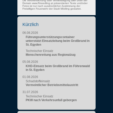
Die Veröffentlichung oder Vervielfältigung aller unter der
Domain www.ffmoedling.at präsentierten Texte und/oder
Fotos ist nur nach ausdrücklicher Zustimmung der
Freiwilligen Feuerwehr der Stadt Mödling gestattet.
Kürzlich
06.08.2026
Führungsunterstützungscontainer
unterstützt Einsatzleitung beim Großbrand in
St. Egyden
Technischer Einsatz
Menschenrettung aus Regionalzug
05.08.2026
KHD-Einsatz beim Großbrand im Föhrenwald
in St. Egyden
01.08.2026
Schadstoffeinsatz
Vermeintlicher Betriebsmittelaustritt
31.07.2026
Technischer Einsatz
PKW nach Verkehrsunfall geborgen