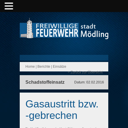
Home
|
Berichte
|
Einsätze
< Zurück zur Übersicht
Schadstoffeinsatz
Datum: 02.02.2016
Gasaustritt bzw.
-gebrechen