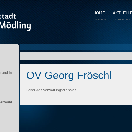
HOME
AKTUELL
Startseite
Einsätze und
OV Georg Fröschl
brand in
Leiter des Verwaltungsdienstes
renwald