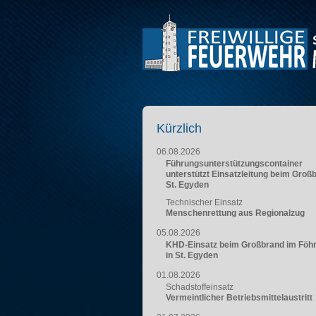
Kürzlich
06.08.2026
Führungsunterstützungscontainer
unterstützt Einsatzleitung beim Groß
St. Egyden
Technischer Einsatz
Menschenrettung aus Regionalzug
05.08.2026
KHD-Einsatz beim Großbrand im Föh
in St. Egyden
01.08.2026
Schadstoffeinsatz
Vermeintlicher Betriebsmittelaustritt