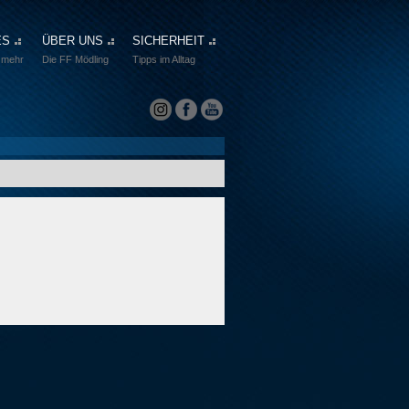
ES
ÜBER UNS
SICHERHEIT
 mehr
Die FF Mödling
Tipps im Alltag