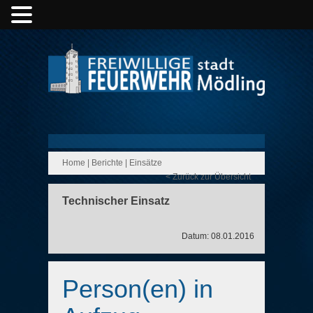
Home
|
Berichte
|
Einsätze
< Zurück zur Übersicht
Technischer Einsatz
Datum: 08.01.2016
Person(en) in