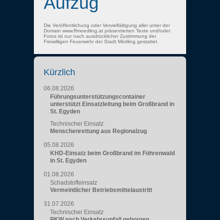
Aufzug
Die Veröffentlichung oder Vervielfältigung aller unter der
Domain www.ffmoedling.at präsentierten Texte und/oder
Fotos ist nur nach ausdrücklicher Zustimmung der
Freiwilligen Feuerwehr der Stadt Mödling gestattet.
Kürzlich
06.08.2026
Führungsunterstützungscontainer
unterstützt Einsatzleitung beim Großbrand in
St. Egyden
Technischer Einsatz
Menschenrettung aus Regionalzug
05.08.2026
KHD-Einsatz beim Großbrand im Föhrenwald
in St. Egyden
01.08.2026
Schadstoffeinsatz
Vermeintlicher Betriebsmittelaustritt
31.07.2026
Technischer Einsatz
PKW nach Verkehrsunfall geborgen