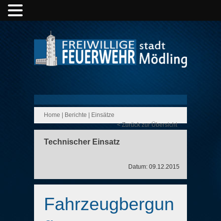
Home
|
Berichte
|
Einsätze
< Zurück zur Übersicht
Technischer Einsatz
Datum: 09.12.2015
Fahrzeugbergun