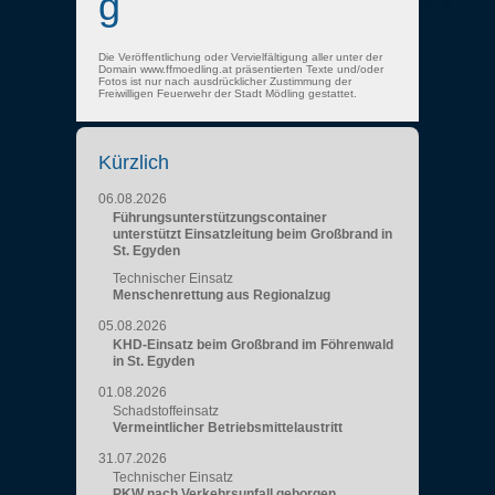
g
Die Veröffentlichung oder Vervielfältigung aller unter der
Domain www.ffmoedling.at präsentierten Texte und/oder
Fotos ist nur nach ausdrücklicher Zustimmung der
Freiwilligen Feuerwehr der Stadt Mödling gestattet.
Kürzlich
06.08.2026
Führungsunterstützungscontainer
unterstützt Einsatzleitung beim Großbrand in
St. Egyden
Technischer Einsatz
Menschenrettung aus Regionalzug
05.08.2026
KHD-Einsatz beim Großbrand im Föhrenwald
in St. Egyden
01.08.2026
Schadstoffeinsatz
Vermeintlicher Betriebsmittelaustritt
31.07.2026
Technischer Einsatz
PKW nach Verkehrsunfall geborgen