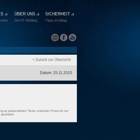
ES
ÜBER UNS
SICHERHEIT
 mehr
Die FF Mödling
Tipps im Alltag
< Zurück zur Übersicht
Datum: 25.11.2015
ng.at präsentierten Texte und/oder Fotos ist nur
gestattet.