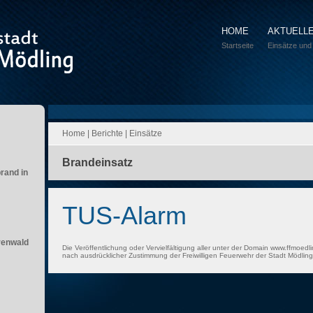
HOME
AKTUELL
Startseite
Einsätze und
Home
|
Berichte
|
Einsätze
Brandeinsatz
brand in
TUS-Alarm
renwald
Die Veröffentlichung oder Vervielfältigung aller unter der Domain www.ffmoedli
nach ausdrücklicher Zustimmung der Freiwilligen Feuerwehr der Stadt Mödling 