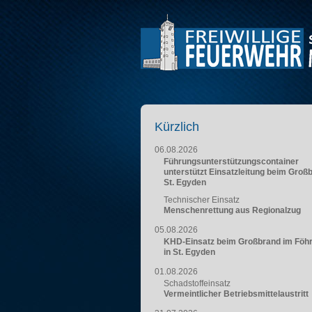
Kürzlich
06.08.2026
Führungsunterstützungscontainer
unterstützt Einsatzleitung beim Groß
St. Egyden
Technischer Einsatz
Menschenrettung aus Regionalzug
05.08.2026
KHD-Einsatz beim Großbrand im Föh
in St. Egyden
01.08.2026
Schadstoffeinsatz
Vermeintlicher Betriebsmittelaustritt