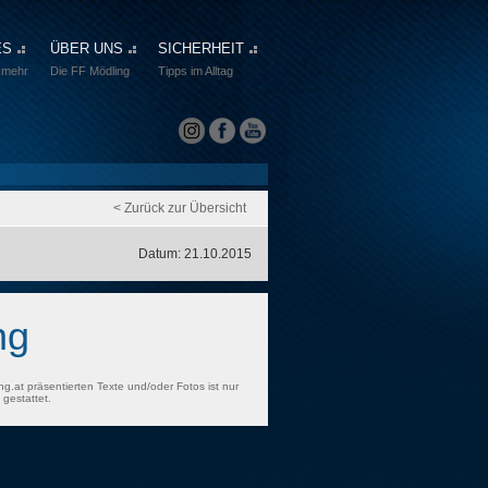
ES
ÜBER UNS
SICHERHEIT
 mehr
Die FF Mödling
Tipps im Alltag
< Zurück zur Übersicht
Datum: 21.10.2015
ng
ng.at präsentierten Texte und/oder Fotos ist nur
gestattet.