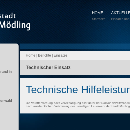
HOME
AKTUELL
Startseite
Einsätze und
Home
|
Berichte
|
Einsätze
Technischer Einsatz
brand in
Technische Hilfeleistu
renwald
Die Veröffentlichung oder Vervielfältigung aller unter der Domain www.ffmoedli
nach ausdrücklicher Zustimmung der Freiwilligen Feuerwehr der Stadt Mödling 