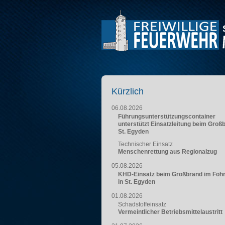
Kürzlich
06.08.2026
Führungsunterstützungscontainer
unterstützt Einsatzleitung beim Groß
St. Egyden
Technischer Einsatz
Menschenrettung aus Regionalzug
05.08.2026
KHD-Einsatz beim Großbrand im Föh
in St. Egyden
01.08.2026
Schadstoffeinsatz
Vermeintlicher Betriebsmittelaustritt